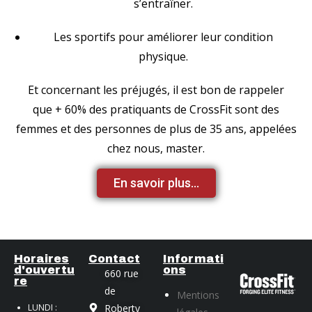
s’entraîner.
Les sportifs pour améliorer leur condition
physique.
Et concernant les préjugés, il est bon de rappeler
que
+ 60% des pratiquants de CrossFit sont des
femmes
et des personnes de plus de 35 ans, appelées
chez nous, master.
En savoir plus...
Horaires
Contact
Informati
d'ouvertu
ons
660 rue
re
de
Mentions
LUNDI :
Roberty