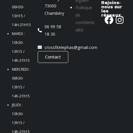
légales
Rejoins-
73000
06H30-
Politique
nous sur
les
Chambéry
de
réseaux
13H15 /
confidenti
14H-21H15
06 99 58
alité
MARDI :
18 30
10h30-
crossfitelephas@gmail.com
13h15 /
Contact
14h-21h15
MERCREDI :
06h30-
13h15 /
14h-21h15
JEUDI :
10h30-
13h15 /
14h-21h15