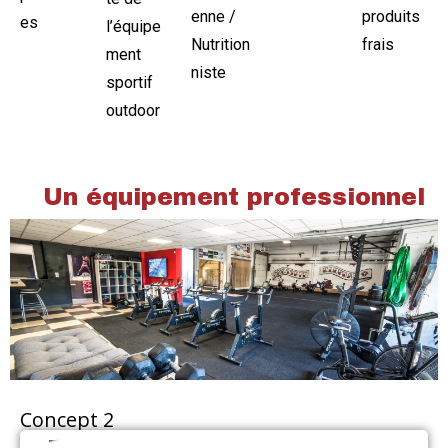
enne /
produits
es
l’équipe
Nutrition
frais
ment
niste
sportif
outdoor
Un équipement professionnel
Concept 2