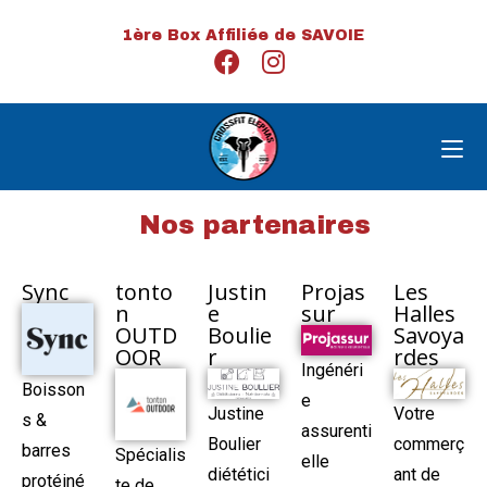
1ère Box Affiliée de SAVOIE
Nos partenaires
Sync
tonto
Justin
Projas
Les
n
e
sur
Halles
OUTD
Boulie
Savoya
OOR
r
rdes
Ingénéri
Boisson
e
Justine
Votre
s &
assurenti
Boulier
commerç
barres
Spécialis
elle
diététici
ant de
protéiné
te de